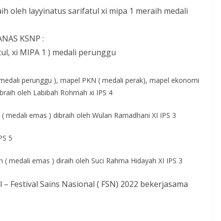
h oleh layyinatus sarifatul xi mipa 1 meraih medali
ANAS KSNP :
tul, xi MIPA 1 ) medali perunggu
 + medali perunggu ), mapel PKN ( medali perak), mapel ekonomi
ibraih oleh Labibah Rohmah xi IPS 4
i ( medali emas ) dibraih oleh Wulan Ramadhani XI IPS 3
PS 5
n ( medali emas ) diraih oleh Suci Rahma Hidayah XI IPS 3
 – Festival Sains Nasional ( FSN) 2022 bekerjasama