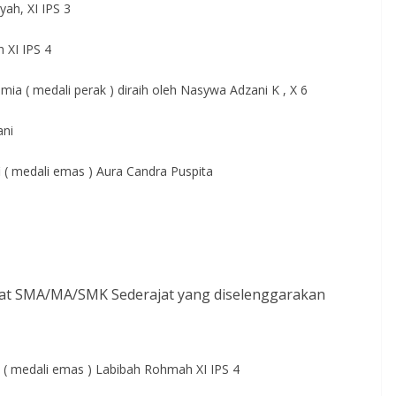
yah, XI IPS 3
 XI IPS 4
mia ( medali perak ) diraih oleh Nasywa Adzani K , X 6
ani
i ( medali emas ) Aura Candra Puspita
gkat SMA/MA/SMK Sederajat yang diselenggarakan
i ( medali emas ) Labibah Rohmah XI IPS 4