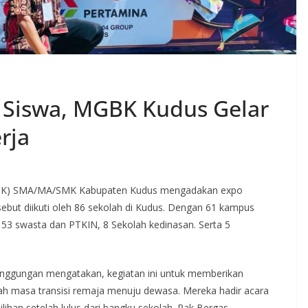
at Siswa, MGBK Kudus Gelar
rja
GBK) SMA/MA/SMK Kabupaten Kudus mengadakan expo
rsebut diikuti oleh 86 sekolah di Kudus. Dengan 61 kampus
ri 53 swasta dan PTKIN, 8 Sekolah kedinasan. Serta 5
nanggungan mengatakan, kegiatan ini untuk memberikan
lah masa transisi remaja menuju dewasa. Mereka hadir acara
lihan setelah lulus dari bangku sekolah. Pak Bergas