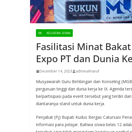
BK
KEGIATAN SISWA
Fasilitasi Minat Bak
Expo PT dan Dunia Ke
December 14, 2023
adminalmaruf
Musyawarah Guru Bimbingan dan Konseling (M
perguruan tinggi dan dunia kerja ke IX. Agenda te
berpartisipasi pada event tersebut yang terdiri da
diantaranya stand untuk dunia kerja.
Penjabat (Pj) Bupati Kudus Bergas Catursasi Pe
informasi para pelajar. Bahwa siswa kelas 12 ada
tersebut agar tidak mengalami kegalauan perihal pi