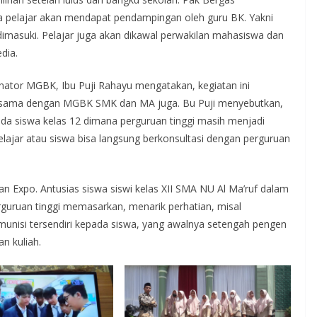
ya pelajar akan mendapat pendampingan oleh guru BK. Yakni
dimasuki. Pelajar juga akan dikawal perwakilan mahasiswa dan
dia.
nator MGBK, Ibu Puji Rahayu mengatakan, kegiatan ini
a sama dengan MGBK SMK dan MA juga. Bu Puji menyebutkan,
a siswa kelas 12 dimana perguruan tinggi masih menjadi
elajar atau siswa bisa langsung berkonsultasi dengan perguruan
n Expo. Antusias siswa siswi kelas XII SMA NU Al Ma’ruf dalam
rguruan tinggi memasarkan, menarik perhatian, misal
unisi tersendiri kepada siswa, yang awalnya setengah pengen
n kuliah.