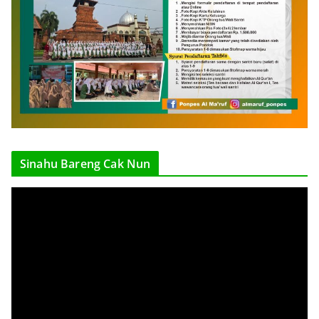
Sinahu Bareng Cak Nun
V
i
d
e
o
P
l