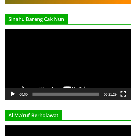
Sinahu Bareng Cak Nun
V
i
d
e
o
P
l
a
y
00:00
05:21:29
e
r
Al Ma’ruf Berholawat
V